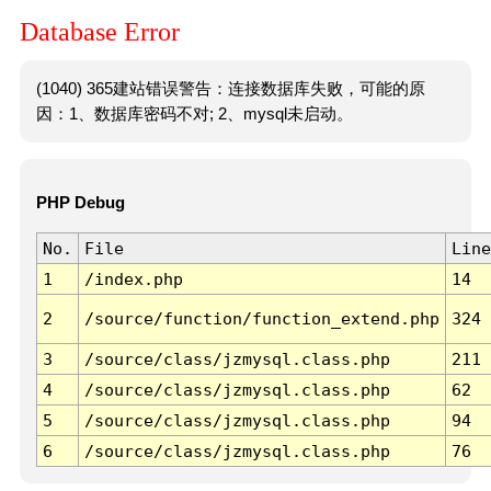
Database Error
(1040) 365建站错误警告：连接数据库失败，可能的原
因：1、数据库密码不对; 2、mysql未启动。
PHP Debug
No.
File
Line
1
/index.php
14
2
/source/function/function_extend.php
324
3
/source/class/jzmysql.class.php
211
4
/source/class/jzmysql.class.php
62
5
/source/class/jzmysql.class.php
94
6
/source/class/jzmysql.class.php
76