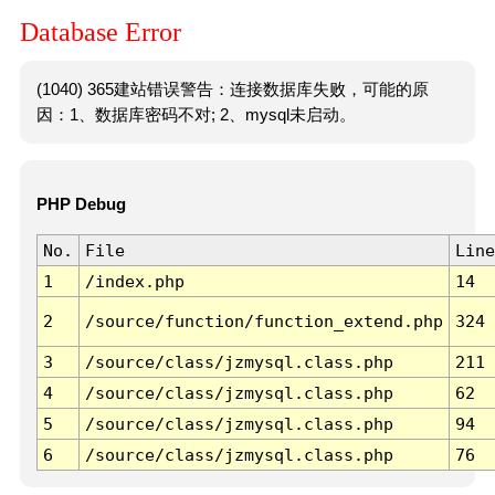
Database Error
(1040) 365建站错误警告：连接数据库失败，可能的原
因：1、数据库密码不对; 2、mysql未启动。
PHP Debug
No.
File
Line
1
/index.php
14
2
/source/function/function_extend.php
324
3
/source/class/jzmysql.class.php
211
4
/source/class/jzmysql.class.php
62
5
/source/class/jzmysql.class.php
94
6
/source/class/jzmysql.class.php
76