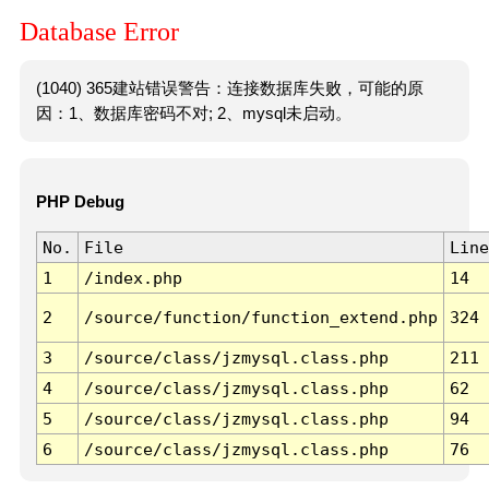
Database Error
(1040) 365建站错误警告：连接数据库失败，可能的原
因：1、数据库密码不对; 2、mysql未启动。
PHP Debug
No.
File
Line
1
/index.php
14
2
/source/function/function_extend.php
324
3
/source/class/jzmysql.class.php
211
4
/source/class/jzmysql.class.php
62
5
/source/class/jzmysql.class.php
94
6
/source/class/jzmysql.class.php
76