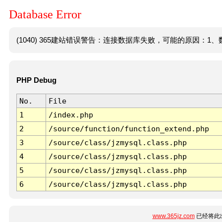
Database Error
(1040) 365建站错误警告：连接数据库失败，可能的原因：1、数
PHP Debug
No.
File
1
/index.php
2
/source/function/function_extend.php
3
/source/class/jzmysql.class.php
4
/source/class/jzmysql.class.php
5
/source/class/jzmysql.class.php
6
/source/class/jzmysql.class.php
www.365jz.com
已经将此