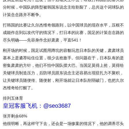
分时候，中国队的阵型被韩国东说念主给割裂了，总共这个词球队的
计策念念路并不断争。
打韩国的比赛让久尔杰维奇领路到，以中国球员的现存水平，压根不
成能作念到以攻代守的情况下，打日本的比赛，国足的计策念念路的
尽头明确——先容身作念好肃肃，平直541！
刚开场的时候，国足试图用蹲坑的容貌玩忽日本队的关键，肃肃球员
基本上是遴荐站住位置，很少去抢敌手。但问题在于，日本队有的是
密集肃肃的方针，他们不怕中国队摆大巴。当国足莫得上抢，莫得给
关键球员制造压力，后防球员跟东说念主还容易出现驻扎力不聚积，
让关键球员随便传、随便射，刚开场就让日本队削弱破门，也把久尔
杰维奇给打醒了。
排列五体育
皇冠客服飞机：@seo3687
张开剩余68%
他很明晰，再这样守下去，还会是一场惨案的情况下，他的调养尽头