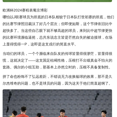
欧洲杯2024赛程表葡京博彩
哪怕以J联赛球员为班底的日本队相较于日本队打世初赛的班底，他们
的比赛节律照旧裁汰了好几个层次；但即便如斯，这个节律依旧比中
超快多了。当这些自己眼下就不够高超的球员，来到比中超节律更快
的比赛环境濒临逼抢，总共东说念主皆是芒然自失的被迫接球，在场
上显得慌得一P，这即是这支戎行的简直水平。
当咱们的球员，一个个濒临来自队友的传球皆显得很渺茫，皆显得很
慌，这就决定了——这支国足枯竭性格，压根打不出锻真金不怕火的
套路。偶尔的小组互助，那基本上亦然立时的，压根不具备复制性。
拼了命也粉饰不了弘远差距，不错说无力改换输球的效果，那不是久
尔杰维奇的问题，也不是球员的问题，因为这关于他们简直超纲了。