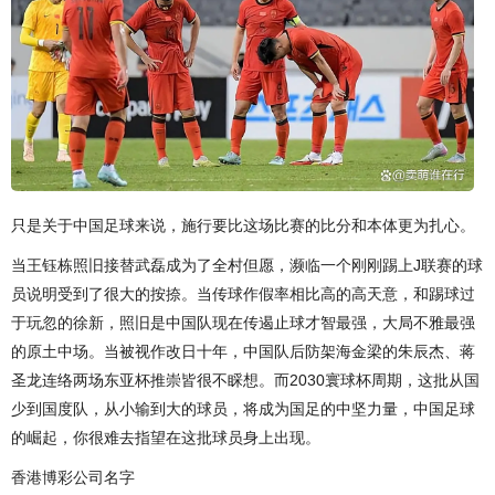
只是关于中国足球来说，施行要比这场比赛的比分和本体更为扎心。
当王钰栋照旧接替武磊成为了全村但愿，濒临一个刚刚踢上J联赛的球
员说明受到了很大的按捺。当传球作假率相比高的高天意，和踢球过
于玩忽的徐新，照旧是中国队现在传遏止球才智最强，大局不雅最强
的原土中场。当被视作改日十年，中国队后防架海金梁的朱辰杰、蒋
圣龙连络两场东亚杯推崇皆很不睬想。而2030寰球杯周期，这批从国
少到国度队，从小输到大的球员，将成为国足的中坚力量，中国足球
的崛起，你很难去指望在这批球员身上出现。
香港博彩公司名字