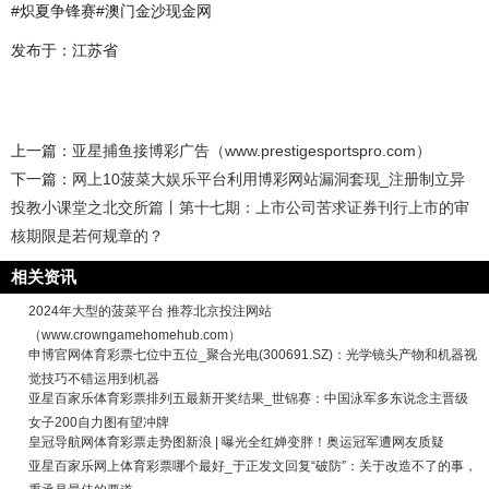
#炽夏争锋赛#澳门金沙现金网
发布于：江苏省
上一篇：
亚星捕鱼接博彩广告（www.prestigesportspro.com）
下一篇：
网上10菠菜大娱乐平台利用博彩网站漏洞套现_注册制立异
投教小课堂之北交所篇丨第十七期：上市公司苦求证券刊行上市的审
核期限是若何规章的？
相关资讯
2024年大型的菠菜平台 推荐北京投注网站
（www.crowngamehomehub.com）
申博官网体育彩票七位中五位_聚合光电(300691.SZ)：光学镜头产物和机器视
觉技巧不错运用到机器
亚星百家乐体育彩票排列五最新开奖结果_世锦赛：中国泳军多东说念主晋级
女子200自力图有望冲牌
皇冠导航网体育彩票走势图新浪 | 曝光全红婵变胖！奥运冠军遭网友质疑
亚星百家乐网上体育彩票哪个最好_于正发文回复“破防”：关于改造不了的事，