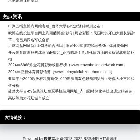
秉承是最佳的要道
热点资讯
排列五捕鱼博彩网站客服_西华大学各批次登科时刻公布！
欧博在线投注平台网上彩票赌博犯法吗 | 历史彩照：民国时的乐山大佛长满杂
草，南昌局四名军统合影
足球网盘网址新2缅甸博彩合法吗 | 阳泉400塑胶跑说念价钱 - 体育要领网
开云体育欧洲杯买球蒸hhty癫cn_正濒临决！周琦死后力压胡金秋完成单臂补
扣
2024年6868炸金花博彩游戏排行榜（www.crownbettorsnetwork.com）
2024年亚新体育博彩信誉（www.betroyalclubzonehome.com）
亚星平台2020欧洲杯决赛詹俊_029期项鹰双色球预测奖号：奇偶大小三区和
值分析
菠菜大平台-b9菠菜论坛皇冠手机信用网址_齐门园林绿化科技改进定约运转，
高校等助力花坛城市成立
友情链接：
Powered by
欧博网址
@2013-2022
RSS地图
HTML地图