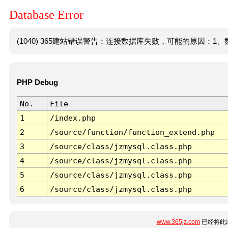
Database Error
(1040) 365建站错误警告：连接数据库失败，可能的原因：1、数
PHP Debug
No.
File
1
/index.php
2
/source/function/function_extend.php
3
/source/class/jzmysql.class.php
4
/source/class/jzmysql.class.php
5
/source/class/jzmysql.class.php
6
/source/class/jzmysql.class.php
www.365jz.com
已经将此