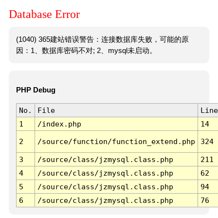
Database Error
(1040) 365建站错误警告：连接数据库失败，可能的原
因：1、数据库密码不对; 2、mysql未启动。
PHP Debug
No.
File
Line
1
/index.php
14
2
/source/function/function_extend.php
324
3
/source/class/jzmysql.class.php
211
4
/source/class/jzmysql.class.php
62
5
/source/class/jzmysql.class.php
94
6
/source/class/jzmysql.class.php
76