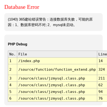
Database Error
(1040) 365建站错误警告：连接数据库失败，可能的原
因：1、数据库密码不对; 2、mysql未启动。
PHP Debug
No.
File
Line
1
/index.php
14
2
/source/function/function_extend.php
324
3
/source/class/jzmysql.class.php
211
4
/source/class/jzmysql.class.php
62
5
/source/class/jzmysql.class.php
94
6
/source/class/jzmysql.class.php
76