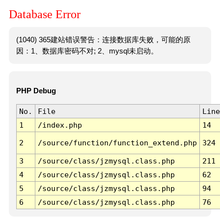
Database Error
(1040) 365建站错误警告：连接数据库失败，可能的原
因：1、数据库密码不对; 2、mysql未启动。
PHP Debug
No.
File
Line
1
/index.php
14
2
/source/function/function_extend.php
324
3
/source/class/jzmysql.class.php
211
4
/source/class/jzmysql.class.php
62
5
/source/class/jzmysql.class.php
94
6
/source/class/jzmysql.class.php
76