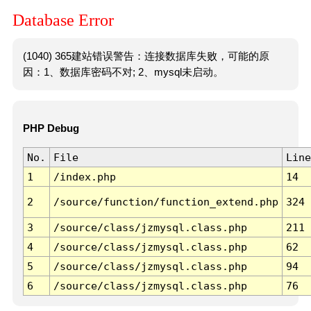
Database Error
(1040) 365建站错误警告：连接数据库失败，可能的原
因：1、数据库密码不对; 2、mysql未启动。
PHP Debug
No.
File
Line
1
/index.php
14
2
/source/function/function_extend.php
324
3
/source/class/jzmysql.class.php
211
4
/source/class/jzmysql.class.php
62
5
/source/class/jzmysql.class.php
94
6
/source/class/jzmysql.class.php
76