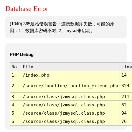
Database Error
(1040) 365建站错误警告：连接数据库失败，可能的原
因：1、数据库密码不对; 2、mysql未启动。
PHP Debug
No.
File
Line
1
/index.php
14
2
/source/function/function_extend.php
324
3
/source/class/jzmysql.class.php
211
4
/source/class/jzmysql.class.php
62
5
/source/class/jzmysql.class.php
94
6
/source/class/jzmysql.class.php
76