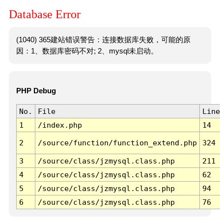
Database Error
(1040) 365建站错误警告：连接数据库失败，可能的原
因：1、数据库密码不对; 2、mysql未启动。
PHP Debug
No.
File
Line
1
/index.php
14
2
/source/function/function_extend.php
324
3
/source/class/jzmysql.class.php
211
4
/source/class/jzmysql.class.php
62
5
/source/class/jzmysql.class.php
94
6
/source/class/jzmysql.class.php
76