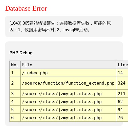
Database Error
(1040) 365建站错误警告：连接数据库失败，可能的原
因：1、数据库密码不对; 2、mysql未启动。
PHP Debug
No.
File
Line
1
/index.php
14
2
/source/function/function_extend.php
324
3
/source/class/jzmysql.class.php
211
4
/source/class/jzmysql.class.php
62
5
/source/class/jzmysql.class.php
94
6
/source/class/jzmysql.class.php
76