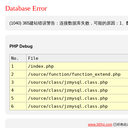
Database Error
(1040) 365建站错误警告：连接数据库失败，可能的原因：1、数
PHP Debug
No.
File
1
/index.php
2
/source/function/function_extend.php
3
/source/class/jzmysql.class.php
4
/source/class/jzmysql.class.php
5
/source/class/jzmysql.class.php
6
/source/class/jzmysql.class.php
www.365jz.com
已经将此