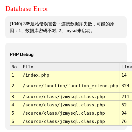
Database Error
(1040) 365建站错误警告：连接数据库失败，可能的原
因：1、数据库密码不对; 2、mysql未启动。
PHP Debug
No.
File
Line
1
/index.php
14
2
/source/function/function_extend.php
324
3
/source/class/jzmysql.class.php
211
4
/source/class/jzmysql.class.php
62
5
/source/class/jzmysql.class.php
94
6
/source/class/jzmysql.class.php
76