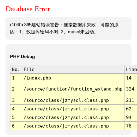
Database Error
(1040) 365建站错误警告：连接数据库失败，可能的原
因：1、数据库密码不对; 2、mysql未启动。
PHP Debug
No.
File
Line
1
/index.php
14
2
/source/function/function_extend.php
324
3
/source/class/jzmysql.class.php
211
4
/source/class/jzmysql.class.php
62
5
/source/class/jzmysql.class.php
94
6
/source/class/jzmysql.class.php
76