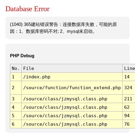
Database Error
(1040) 365建站错误警告：连接数据库失败，可能的原
因：1、数据库密码不对; 2、mysql未启动。
PHP Debug
No.
File
Line
1
/index.php
14
2
/source/function/function_extend.php
324
3
/source/class/jzmysql.class.php
211
4
/source/class/jzmysql.class.php
62
5
/source/class/jzmysql.class.php
94
6
/source/class/jzmysql.class.php
76