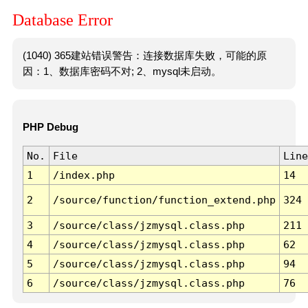
Database Error
(1040) 365建站错误警告：连接数据库失败，可能的原
因：1、数据库密码不对; 2、mysql未启动。
PHP Debug
No.
File
Line
1
/index.php
14
2
/source/function/function_extend.php
324
3
/source/class/jzmysql.class.php
211
4
/source/class/jzmysql.class.php
62
5
/source/class/jzmysql.class.php
94
6
/source/class/jzmysql.class.php
76