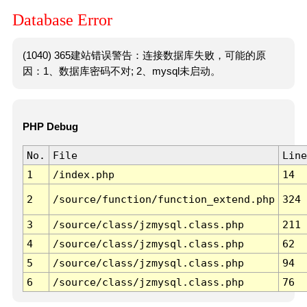
Database Error
(1040) 365建站错误警告：连接数据库失败，可能的原
因：1、数据库密码不对; 2、mysql未启动。
PHP Debug
No.
File
Line
1
/index.php
14
2
/source/function/function_extend.php
324
3
/source/class/jzmysql.class.php
211
4
/source/class/jzmysql.class.php
62
5
/source/class/jzmysql.class.php
94
6
/source/class/jzmysql.class.php
76