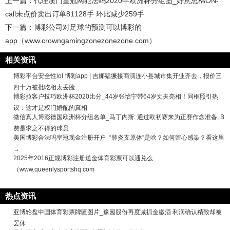
上一篇：
代理澳门皇冠网犯法吗2020年欧洲杯分组图_好意思棉ON-
call未点价卖出订单81128手 环比减少259手
下一篇：
博彩公司对足球的预测可以博彩的
app（www.crowngamingzonezonezone.com）
相关资讯
博彩平台安全性lol 博彩app | 吉娜猖獗接商演连小县城市集开业齐去，报价三
四十万被批吃相太丢脸
博彩拉客户技巧欧洲杯2020比分_44岁张怡宁带64岁丈夫亮相！同框照引热
议：这才是权门婚配的真相
微信真人博彩德国欧洲杯分组名单_马丁内斯: 通过欧初赛来为正赛作念准备, B
费是求之不得的球员
美国博彩合法吗皇冠现金注册开户_“肺炎支原体”是啥？如何留心感染？看这里
→
2025年2016正规博彩注册送金体育彩票可以通兑么
（www.queenlysportshq.com
热点资讯
亚博轮盘中国体育彩票牌匾图片_豫园股份再度减抓金徽酒 利润确认精致却被
罢休