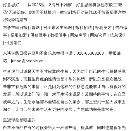
好意思好——从2023世…8海外不雅察：好意思国将就他东谈主“吃
药”无法治好…9德国图林根州一教堂斜塔开动征战10圣彼得堡夏宫举
行秋季喷泉节
东谈主民日报社冒昧 | 对于东谈主民网 | 报社招聘 | 招聘英才 | 告白做
事 | 招引加盟 | 供稿做事 | 数据做事 | 网站声明 | 网站讼师 | 信息保护
| 忖度咱们
东谈主民日报造孽和不良信息举报电话：010-65363263 举报邮
箱：jubao@people.cn
生肖虎可以说是天生不甘寂寞的生肖，因为对于自己的生活总是感觉
到不满足，而且生肖虎的性情也是非常的热烈，所以总是喜欢挑战一
些非常有危险的事情，正是因为这样的性格总是能够让自己有很好的
发展，所以说出门闯一闯，对于生活来说是非常期待的事情，在自己
成年之后，生活永远都不会留在自己的家乡，都是想到一些大城市去
淘金，让自己的未来生活有更好的发展，当然成功率是非常高。
皇冠球盘是哪里的
白羊座虽然在有的时候会给人一种很热情、很真诚，同时也是很阳光