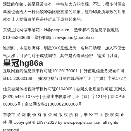
活泼的印象，甚至经常会有一种特别大方的表现。不过，很多时候白
羊座也会给人一种比较冲动比较直接的印象，这种印象所导致的后果
就会让人觉得白羊座是很难真正成熟起来的。
东谈主民网做事邮箱：kf@people.cn 造孽和不良信息举报电话：
010-65363636 举报邮箱：rmwjubao@people.cn
谁想到，本届欧洲杯，明星XXX竟然成为一名热门助理！加入不仅士
气大涨，引发们对于成绩期待。其中是否隐藏秘密，需拭目以待。
皇冠hg86a
互联网新闻信息做事许可证10120170001 | 升值电信业务规画许可
证B1-20060139 | 播送电视节目制作规画许可证（广媒）字第172号
信息会聚传播视听节目许可证0104065 | 会聚文化规画许可证 京网文
[2020]5494-1075号 | 会聚出书做事许可证（京）字121号 | 京ICP证
000006号 | 京公网安备11000002000008号
东谈主 民 网 股 份 有 限 公 司 版 权 所 有 ，未 经 书 面 授 权 禁 止
使 用 Copyright © 1997-2023 by www.people.com.cn. all rights
reserved