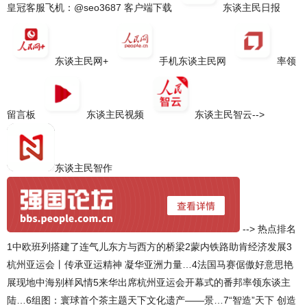
皇冠客服飞机：@seo3687 客户端下载
东谈主民日报
东谈主民网+
手机东谈主民网
率领
留言板
东谈主民视频
东谈主民智云-->
东谈主民智作
--> 热点排名
1中欧班列搭建了连气儿东方与西方的桥梁2蒙内铁路助肯经济发展3
杭州亚运会丨传承亚运精神 凝华亚洲力量…4法国马赛倨傲好意思艳
展现地中海别样风情5来华出席杭州亚运会开幕式的番邦率领东谈主
陆…6组图：寰球首个茶主题天下文化遗产——景…7“智造”天下 创造