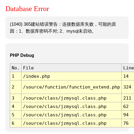
Database Error
(1040) 365建站错误警告：连接数据库失败，可能的原
因：1、数据库密码不对; 2、mysql未启动。
PHP Debug
No.
File
Line
1
/index.php
14
2
/source/function/function_extend.php
324
3
/source/class/jzmysql.class.php
211
4
/source/class/jzmysql.class.php
62
5
/source/class/jzmysql.class.php
94
6
/source/class/jzmysql.class.php
76