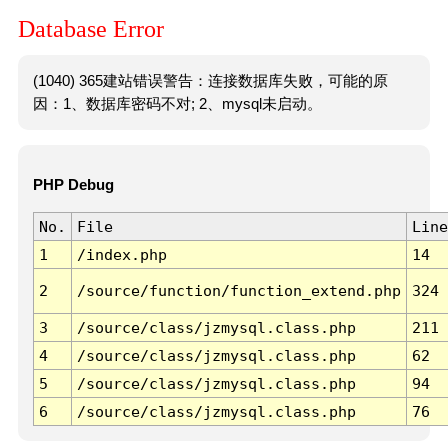
Database Error
(1040) 365建站错误警告：连接数据库失败，可能的原
因：1、数据库密码不对; 2、mysql未启动。
PHP Debug
No.
File
Line
1
/index.php
14
2
/source/function/function_extend.php
324
3
/source/class/jzmysql.class.php
211
4
/source/class/jzmysql.class.php
62
5
/source/class/jzmysql.class.php
94
6
/source/class/jzmysql.class.php
76