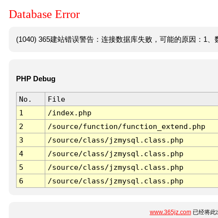
Database Error
(1040) 365建站错误警告：连接数据库失败，可能的原因：1、数
PHP Debug
No.
File
1
/index.php
2
/source/function/function_extend.php
3
/source/class/jzmysql.class.php
4
/source/class/jzmysql.class.php
5
/source/class/jzmysql.class.php
6
/source/class/jzmysql.class.php
www.365jz.com
已经将此