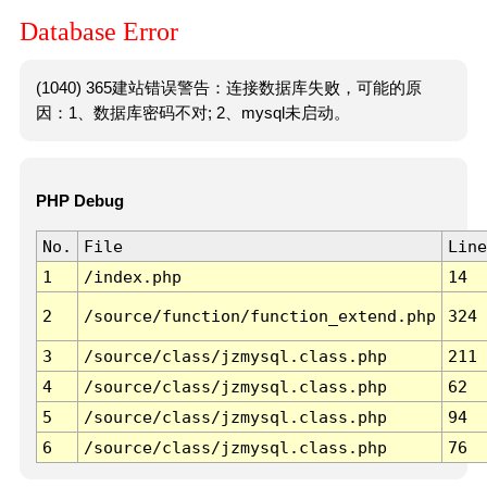
Database Error
(1040) 365建站错误警告：连接数据库失败，可能的原
因：1、数据库密码不对; 2、mysql未启动。
PHP Debug
No.
File
Line
1
/index.php
14
2
/source/function/function_extend.php
324
3
/source/class/jzmysql.class.php
211
4
/source/class/jzmysql.class.php
62
5
/source/class/jzmysql.class.php
94
6
/source/class/jzmysql.class.php
76