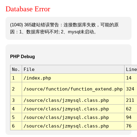
Database Error
(1040) 365建站错误警告：连接数据库失败，可能的原
因：1、数据库密码不对; 2、mysql未启动。
PHP Debug
No.
File
Line
1
/index.php
14
2
/source/function/function_extend.php
324
3
/source/class/jzmysql.class.php
211
4
/source/class/jzmysql.class.php
62
5
/source/class/jzmysql.class.php
94
6
/source/class/jzmysql.class.php
76