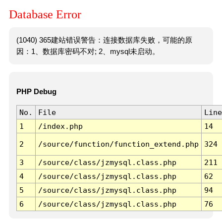
Database Error
(1040) 365建站错误警告：连接数据库失败，可能的原
因：1、数据库密码不对; 2、mysql未启动。
PHP Debug
No.
File
Line
1
/index.php
14
2
/source/function/function_extend.php
324
3
/source/class/jzmysql.class.php
211
4
/source/class/jzmysql.class.php
62
5
/source/class/jzmysql.class.php
94
6
/source/class/jzmysql.class.php
76