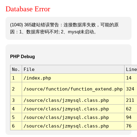
Database Error
(1040) 365建站错误警告：连接数据库失败，可能的原
因：1、数据库密码不对; 2、mysql未启动。
PHP Debug
No.
File
Line
1
/index.php
14
2
/source/function/function_extend.php
324
3
/source/class/jzmysql.class.php
211
4
/source/class/jzmysql.class.php
62
5
/source/class/jzmysql.class.php
94
6
/source/class/jzmysql.class.php
76