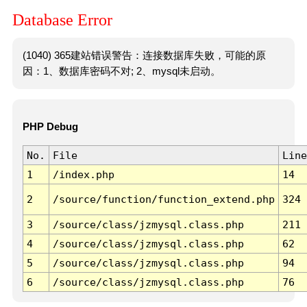
Database Error
(1040) 365建站错误警告：连接数据库失败，可能的原
因：1、数据库密码不对; 2、mysql未启动。
PHP Debug
No.
File
Line
1
/index.php
14
2
/source/function/function_extend.php
324
3
/source/class/jzmysql.class.php
211
4
/source/class/jzmysql.class.php
62
5
/source/class/jzmysql.class.php
94
6
/source/class/jzmysql.class.php
76