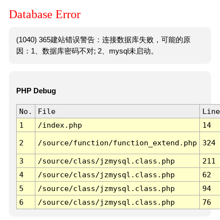
Database Error
(1040) 365建站错误警告：连接数据库失败，可能的原
因：1、数据库密码不对; 2、mysql未启动。
PHP Debug
No.
File
Line
1
/index.php
14
2
/source/function/function_extend.php
324
3
/source/class/jzmysql.class.php
211
4
/source/class/jzmysql.class.php
62
5
/source/class/jzmysql.class.php
94
6
/source/class/jzmysql.class.php
76