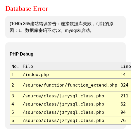
Database Error
(1040) 365建站错误警告：连接数据库失败，可能的原
因：1、数据库密码不对; 2、mysql未启动。
PHP Debug
No.
File
Line
1
/index.php
14
2
/source/function/function_extend.php
324
3
/source/class/jzmysql.class.php
211
4
/source/class/jzmysql.class.php
62
5
/source/class/jzmysql.class.php
94
6
/source/class/jzmysql.class.php
76