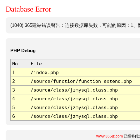
Database Error
(1040) 365建站错误警告：连接数据库失败，可能的原因：1、数
PHP Debug
No.
File
1
/index.php
2
/source/function/function_extend.php
3
/source/class/jzmysql.class.php
4
/source/class/jzmysql.class.php
5
/source/class/jzmysql.class.php
6
/source/class/jzmysql.class.php
www.365jz.com
已经将此